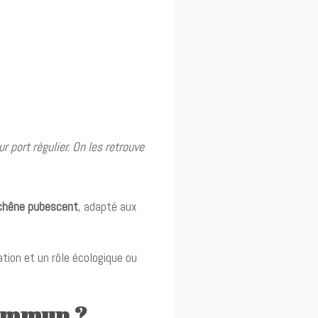
r port régulier. On les retrouve
chêne pubescent
, adapté aux
ation et un rôle écologique ou
commun ?