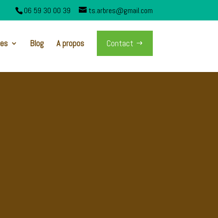
06 59 30 00 39
ts.arbres@gmail.com
ces
Blog
A propos
Contact