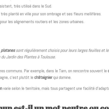
sistant, très utilisé dans le Sud.
 très planté en ville pour son ombrage et ses fleurs mellifères.
é pour les alignements routiers et les zones urbaines.
s
platanes
sont régulièrement choisis pour leurs larges feuilles et leu
du Jardin des Plantes à Toulouse.
res communs. Par exemple, dans le Tarn, on rencontre souvent le
tagne, c’est plutôt le
châtaignier
qui domine.
un
varie selon le territoire, mais tous partagent une facilité d’adapt
un est-il un mot neutre ou 