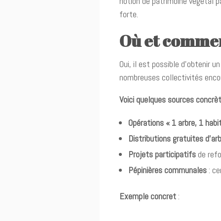
notion de patrimoine végétal 
forte.
Où et commen
Oui, il est possible d’obtenir u
nombreuses collectivités encou
Voici quelques sources concrè
Opérations « 1 arbre, 1 habi
Distributions gratuites d’ar
Projets participatifs
de refo
Pépinières communales
: ce
Exemple concret
: