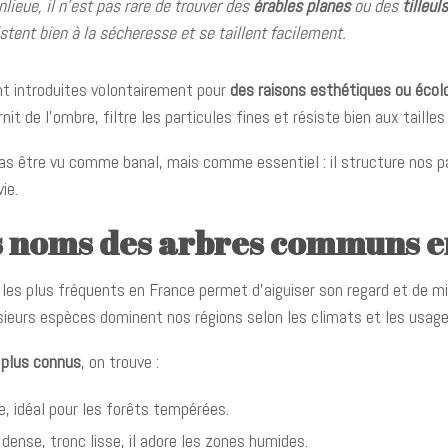
ieue, il n’est pas rare de trouver des
érables planes
ou des
tilleul
tent bien à la sécheresse et se taillent facilement.
nt introduites volontairement pour
des raisons esthétiques ou écol
rnit de l’ombre, filtre les particules fines et résiste bien aux taille
as être vu comme banal, mais comme essentiel : il structure nos p
ie.
es noms des arbres communs e
 les plus fréquents en France permet d’aiguiser son regard et de 
ieurs espèces dominent nos régions selon les climats et les usage
 plus connus
, on trouve :
e, idéal pour les forêts tempérées.
 dense, tronc lisse, il adore les zones humides.