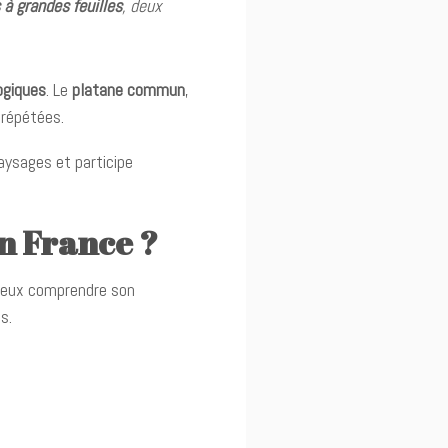
s à grandes feuilles
, deux
ogiques
. Le
platane commun
,
s répétées.
aysages et participe
n France ?
mieux comprendre son
s.