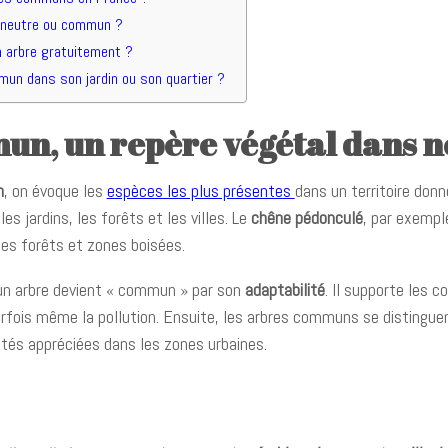
 neutre ou commun ?
 arbre gratuitement ?
mun dans son jardin ou son quartier ?
un, un repère végétal dans n
n
, on évoque les
espèces les plus présentes
dans un territoire donn
s jardins, les forêts et les villes. Le
chêne pédonculé
, par exempl
ses forêts et zones boisées.
u’un arbre devient « commun » par son
adaptabilité
. Il supporte les c
arfois même la pollution. Ensuite, les arbres communs se distingue
lités appréciées dans les zones urbaines.