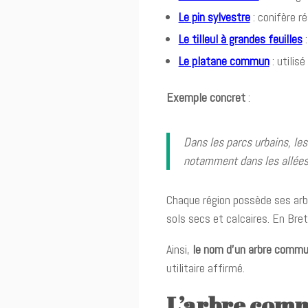
Le pin sylvestre
: conifère ré
Le tilleul à grandes feuilles
:
Le platane commun
: utilis
Exemple concret
:
Dans les parcs urbains, le
notamment dans les allées 
Chaque région possède ses arb
sols secs et calcaires. En Bre
Ainsi,
le nom d’un arbre comm
utilitaire affirmé.
L’arbre comm