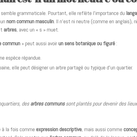
 semble grammaticale. Pourtant, elle reflète l’importance du
langa
t un
nom commun masculin
. Il n’est ni neutre (comme en anglais), 
st
arbres
, avec un « s » muet.
re commun
» peut aussi avoir
un sens botanique ou figuré
:
une espèce répandue.
aine, elle peut désigner un arbre partagé ou typique d’un quartier.
oquartiers, des
arbres communs
sont plantés pour devenir des lieux
sé à la fois comme
expression descriptive
, mais aussi comme
conce