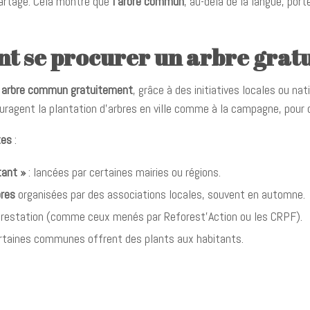
partagé. Cela montre que
l’arbre commun
, au-delà de la langue, por
t se procurer un arbre grat
n
arbre commun gratuitement
, grâce à des initiatives locales ou nat
ragent la plantation d’arbres en ville comme à la campagne, pour 
tes
:
tant »
: lancées par certaines mairies ou régions.
bres
organisées par des associations locales, souvent en automne.
restation (comme ceux menés par Reforest’Action ou les CRPF).
rtaines communes offrent des plants aux habitants.